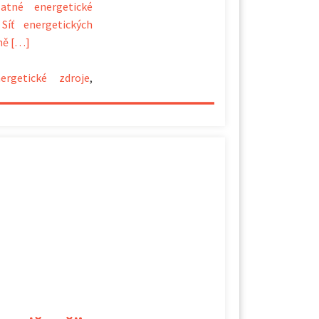
latné energetické
Síť energetických
ně […]
nergetické zdroje
,