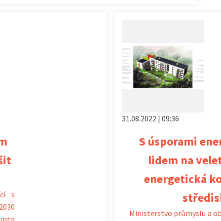
31.08.2022 | 09:36
ým
S úsporami ener
šit
lidem na vele
energetická k
cí s
středi
 2030
Ministerstvo průmyslu a ob
tomto