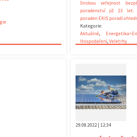
širokou veřejnost bezp
poradenství již 23 let. 
poraden EKIS poradí ohled
gie
Kategorie:
Aktuálně
,
Energetika>E
Hospodaření
,
Veletrhy
29.08.2022 | 12:34