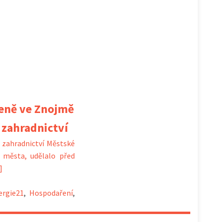
leně ve Znojmě
 zahradnictví
 zahradnictví Městské
 města, udělalo před
]
ergie21
,
Hospodaření
,