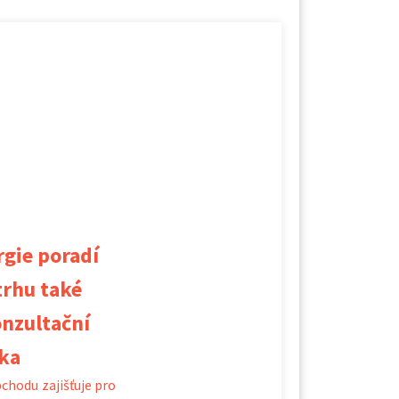
gie poradí
trhu také
onzultační
ska
chodu zajišťuje pro