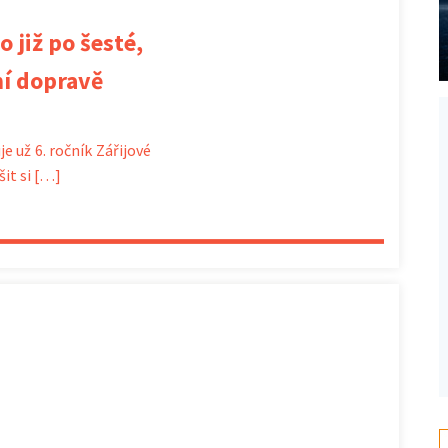
o již po šesté,
ní dopravě
e už 6. ročník Zářijové
šit si […]