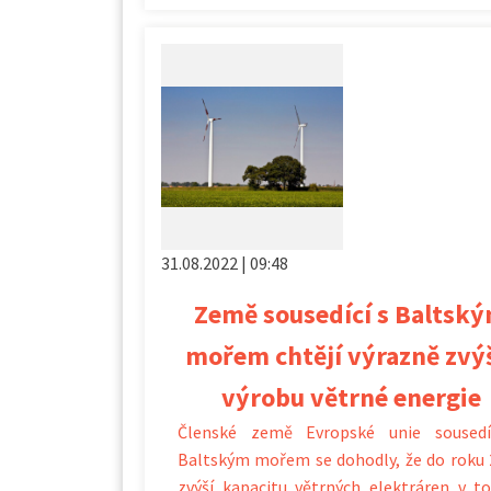
31.08.2022 | 09:48
Země sousedící s Baltsk
mořem chtějí výrazně zvý
výrobu větrné energie
Členské země Evropské unie sousedí
Baltským mořem se dohodly, že do roku
zvýší kapacitu větrných elektráren v 