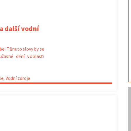
a další vodní
abe! Těmito slovy by se
učasné dění v oblasti
ie
,
Vodní zdroje