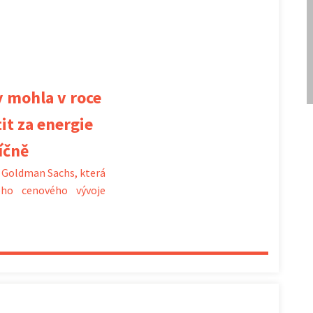
 mohla v roce
it za energie
íčně
 Goldman Sachs, která
ého cenového vývoje