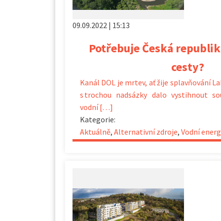
09.09.2022 | 15:13
Potřebuje Česká republik
cesty?
Kanál DOL je mrtev, ať žije splavňování L
s trochou nadsázky dalo vystihnout so
vodní […]
Kategorie:
Aktuálně
,
Alternativní zdroje
,
Vodní energ