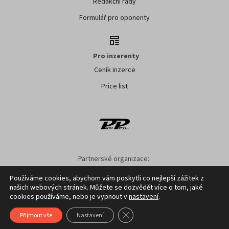
Redakční rady
Formulář pro oponenty
Pro inzerenty
Ceník inzerce
Price list
Partnerské organizace:
SMO ČR
SMS ČR
SPOV ČR
NS MAS ČR
NSZM ČR
Používáme cookies, abychom vám poskytli co nejlepší zážitek z
našich webových stránek. Můžete se dozvědět více o tom, jaké
Nastavení cookies
GDPR
Facebook
Kontakt
cookies používáme, nebo je vypnout v
nastavení
.
Zavřít cookie lištu GDPR
Přijmout vše
Nastavení
Copyright ©
2026
Profi Press s.r.o.