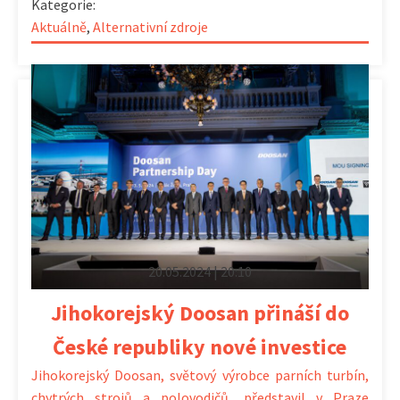
Kategorie:
Aktuálně
,
Alternativní zdroje
20.05.2024 | 20:10
Jihokorejský Doosan přináší do
České republiky nové investice
Jihokorejský Doosan, světový výrobce parních turbín,
chytrých strojů a polovodičů, představil v Praze