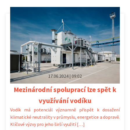
17.06.2024 | 09:02
Mezinárodní spoluprací lze spět k
využívání vodíku
Vodík má potenciál významně přispět k dosažení
klimatické neutrality v průmyslu, energetice a dopravě.
Klíčové výzvy pro jeho širší využití […]