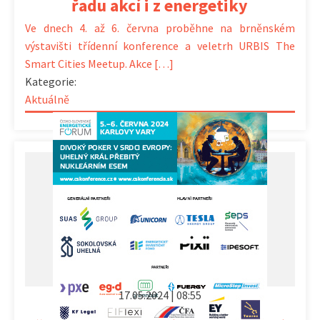
řadu akcí i z energetiky
Ve dnech 4. až 6. června proběhne na brněnském
výstavišti třídenní konference a veletrh URBIS The
Smart Cities Meetup. Akce […]
Kategorie:
Aktuálně
17.05.2024 | 08:55