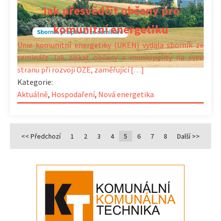
Jak přesvědčit občany pro
komunitní energetiku
Unie komunitní energetiky (UKEN) vydala sborník ze
semináře Jak získat občany a municipality na svou
stranu při rozvoji OZE, zaměřující […]
Kategorie:
Aktuálně
,
Hospodaření
,
Nová energetika
<< Předchozí
1
2
3
4
5
6
7
8
Další >>