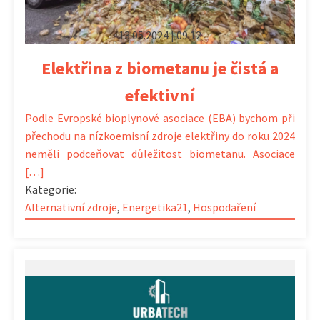
13.05.2024 | 09:12
Elektřina z biometanu je čistá a
efektivní
Podle Evropské bioplynové asociace (EBA) bychom při
přechodu na nízkoemisní zdroje elektřiny do roku 2024
neměli podceňovat důležitost biometanu. Asociace
[…]
Kategorie:
Alternativní zdroje
,
Energetika21
,
Hospodaření