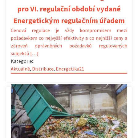
pro VI. regulační období vydané
Energetickým regulačním úřadem
Cenová regulace je vždy kompromisem mezi
požadavkem co nejvyšší efektivity a co nejnižší ceny a
zároveň oprávněných požadavků regulovaných
subjektů […]
Kategorie:
Aktuálně
,
Distribuce
,
Energetika21