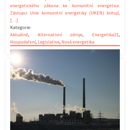
energetického zákona ke komunitní energetice.
Zástupci Unie komunitní energetiky (UKEN) kvitují,
[…]
Kategorie:
Aktuálně
,
Alternativní zdroje
,
Energetika21
,
Hospodaření
,
Legislativa
,
Nová energetika
29.09.2022 | 17:12