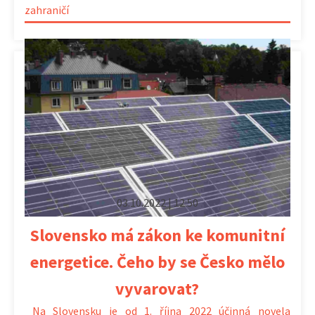
zahraničí
03.10.2022 | 12:50
Slovensko má zákon ke komunitní
energetice. Čeho by se Česko mělo
vyvarovat?
Na Slovensku je od 1. října 2022 účinná novela