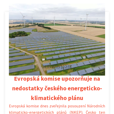
28.05.2025 | 12:57
Evropská komise upozorňuje na
nedostatky českého energeticko-
klimatického plánu
Evropská komise dnes zveřejnila posouzení Národních
klimaticko-energetických plánů (NKEP). Česko ten