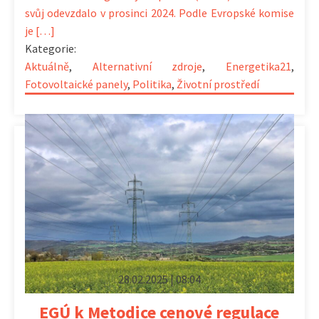
svůj odevzdalo v prosinci 2024. Podle Evropské komise
je […]
Kategorie:
Aktuálně
,
Alternativní zdroje
,
Energetika21
,
Fotovoltaické panely
,
Politika
,
Životní prostředí
28.02.2025 | 08:04
EGÚ k Metodice cenové regulace