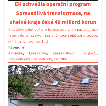
EK schválila operační program
Spravedlivá transformace, na
uhelné kraje čeká 40 miliard korun
Díky Zelené dohodě pro Evropu poplyne v následujících
letech do tří českých regionů úzce spjatých s těžbou
uhlí finanční pomoc. […]
Kategorie:
Aktuálně
,
Energetika
,
Energetika21
,
Energie21
,
Hospodaření>Hospodaření
,
Politika